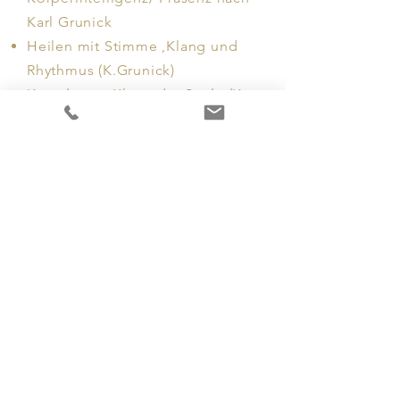
Karl Grunick
Heilen mit Stimme ,Klang und
Rhythmus (K.Grunick)
Kotodama , Klang der Seele (K.
Grunick)
Klang und Wirkung auf unser
Gehirn
Klangmassage Master
ZURÜCK
WAS ICH ANBIETE
Antje
Haensel