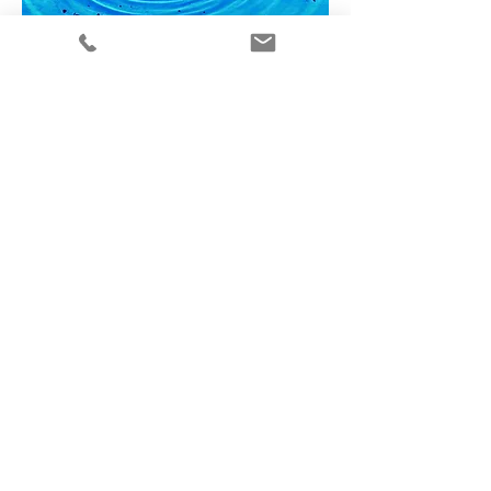
KONTAKT
Antje Haensel
Gesangslehrerin
Stimmbildnerin
Atemlehrerin
Einfach anrufen:
Telefon:
+49 (0)179 4 53 44 80
Unterrichtsräume:
Fürth Stadtgrenze und
Marloffstein bei Erlangen
© 2026 Antje Haensel |
IMPRESSUM
|
DATENSCHUTZ
Designed by
www.colorm.com